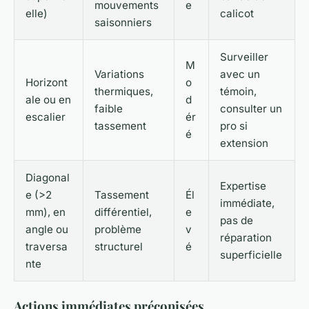
mouvements
e
elle)
calicot
saisonniers
Surveiller
M
Variations
avec un
Horizont
o
thermiques,
témoin,
ale ou en
d
faible
consulter un
escalier
ér
tassement
pro si
é
extension
Diagonal
Expertise
e (>2
Tassement
Él
immédiate,
mm), en
différentiel,
e
pas de
angle ou
problème
v
réparation
traversa
structurel
é
superficielle
nte
Actions immédiates préconisées