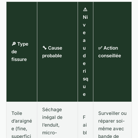
⚠️
Ni
v
e
a
🔎 Type
🔧 Cause
u
✅ Action
de
probable
d
conseillée
fissure
e
ri
sq
u
e
Séchage
Toile
Surveiller ou
inégal de
F
d’araigné
réparer soi-
l’enduit,
ai
e (fine,
même avec
micro-
bl
superfici
bande de