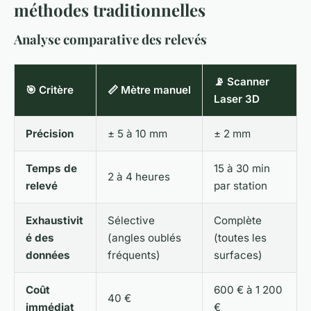
méthodes traditionnelles
Analyse comparative des relevés
📡 Scanner
🎯 Critère
📏 Mètre manuel
Laser 3D
Précision
± 5 à 10 mm
± 2 mm
Temps de
15 à 30 min
2 à 4 heures
relevé
par station
Exhaustivit
Sélective
Complète
é des
(angles oublés
(toutes les
données
fréquents)
surfaces)
Coût
600 € à 1 200
40 €
immédiat
€