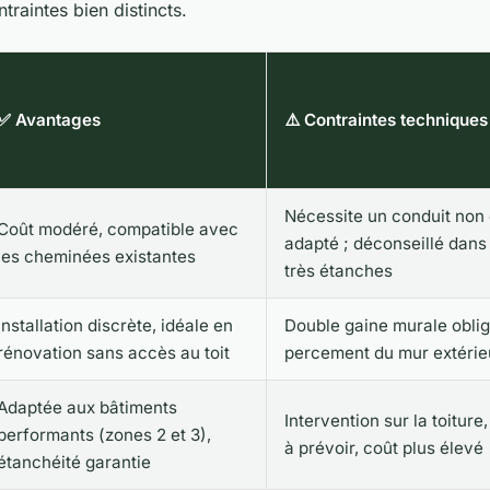
traintes bien distincts.
✅ Avantages
⚠️ Contraintes techniques
Nécessite un conduit non
Coût modéré, compatible avec
adapté ; déconseillé dans
les cheminées existantes
très étanches
Installation discrète, idéale en
Double gaine murale oblig
rénovation sans accès au toit
percement du mur extérie
Adaptée aux bâtiments
Intervention sur la toitur
performants (zones 2 et 3),
à prévoir, coût plus élevé
étanchéité garantie