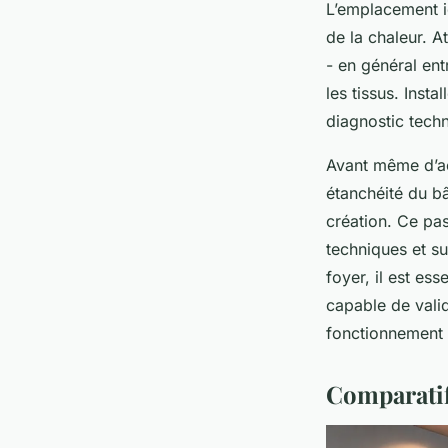
L’emplacement id
de la chaleur. A
- en général en
les tissus. Inst
diagnostic techn
Avant même d’ache
étanchéité du bâ
création. Ce pas
techniques et su
foyer, il est ess
capable de valid
fonctionnement
Comparatif