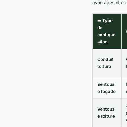
avantages et con
➡️ Type
de
configur
ation
Conduit
toiture
Ventous
e façade
Ventous
e toiture