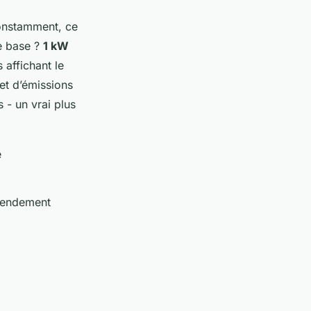
constamment, ce
de base ?
1 kW
 affichant le
et d’émissions
 - un vrai plus
e
 rendement