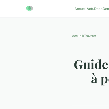
Accueil
Actu
Deco
De
Accueil
›
Travaux
Guide 
à p