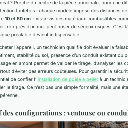
éal ? Proche du centre de la pièce principale, pour une dif
ttention toutefois : chaque modèle impose des distances de s
tre
10 et 50 cm
- vis-à-vis des matériaux combustibles com
aller trop près d’un mur peut poser de sérieux risques. C’est l
ique préalable devient indispensable.
ter l’appareil, un technicien qualifié doit évaluer la faisabi
timent, stabilité du sol, présence d’un conduit existant ou p
sage en amont permet de valider le tirage, d’analyser les c
rtout d’éviter des erreurs coûteuses. Pour garantir la sécuri
entiel de confier l’
installation de poêle a pellet
à un technicie
er le tirage. Ce n’est pas une simple formalité, mais une ét
 pérenne.
 des configurations : ventouse ou condui