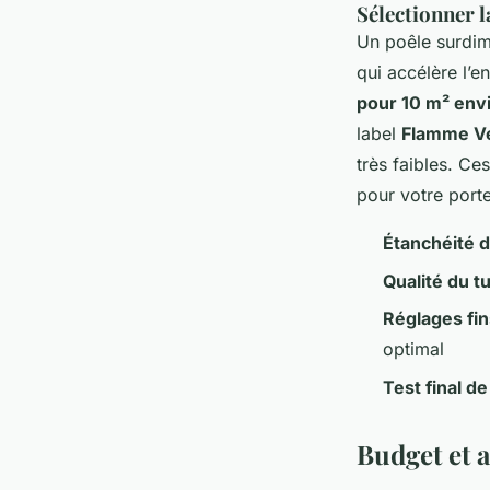
Sélectionner l
Un poêle surdime
qui accélère l’e
pour 10 m² env
label
Flamme Ve
très faibles. C
pour votre porte
Étanchéité de
Qualité du t
Réglages fin
optimal
Test final de
Budget et a