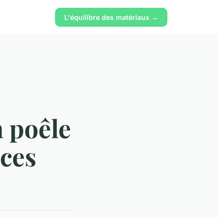
L'équilibre des matériaux →
n poêle
 ces