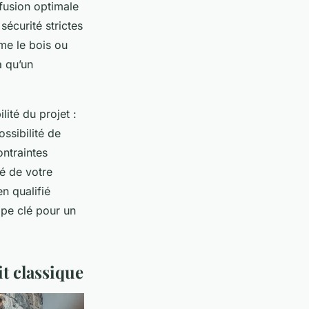
fusion optimale
écurité strictes
me le bois ou
à qu’un
lité du projet :
ossibilité de
ontraintes
té de votre
n qualifié
ape clé pour un
t classique