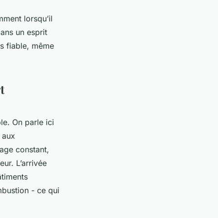
mment lorsqu’il
ans un esprit
us fiable, même
t
e. On parle ici
r aux
rage constant,
ur. L’arrivée
âtiments
mbustion - ce qui