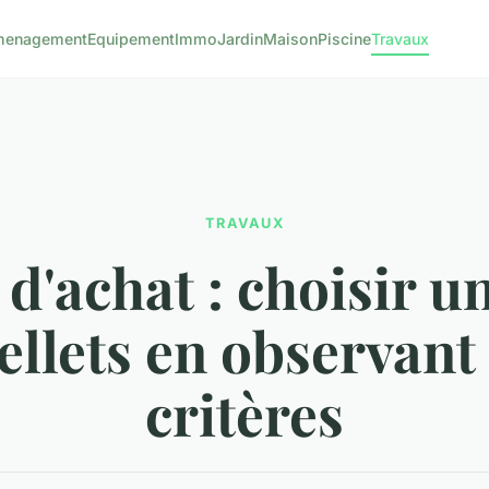
menagement
Equipement
Immo
Jardin
Maison
Piscine
Travaux
TRAVAUX
d'achat : choisir u
ellets en observant
critères