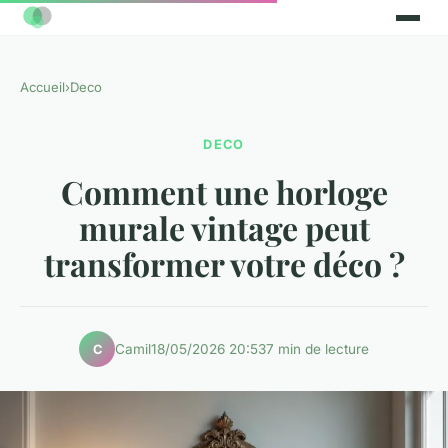
Accueil
›
Deco
DECO
Comment une horloge
murale vintage peut
transformer votre déco ?
Camil
18/05/2026 20:53
7 min de lecture
C